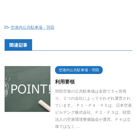
-
空港内公共駐車場・羽田
関連記事
空港内公共駐車場・羽田
利用要領
羽田空港の公共駐車場は全部で５ヶ所有
り、２つの会社によってそれぞれ運営され
ています。 Ｐ１・Ｐ４・Ｐ５は、日本空港
ビルデング株式会社。Ｐ２・Ｐ３は、財団
法人の空港環境整備協会が運営。Ｐ４は立
体ではなく ...